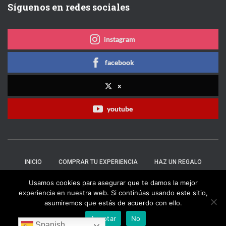
Síguenos en redes sociales
instagram
facebook
x
youtube
INICIO
COMPRAR TU EXPERIENCIA
HAZ UN REGALO
Usamos cookies para asegurar que te damos la mejor
CONTÁCTANOS
+
experiencia en nuestra web. Si continúas usando este sitio,
asumiremos que estás de acuerdo con ello.
Hestia | Desarrollado por
ThemeIsle
Aceptar
No
Spanish