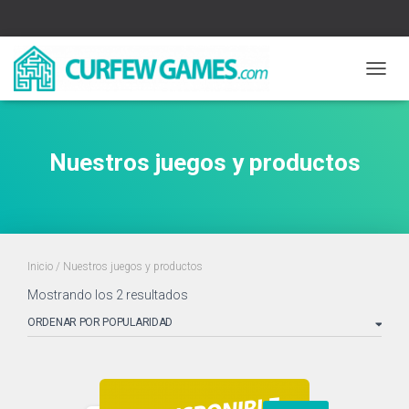
CAMBI
Nuestros juegos y productos
Inicio
/ Nuestros juegos y productos
Ordenado
Mostrando los 2 resultados
por
popularidad